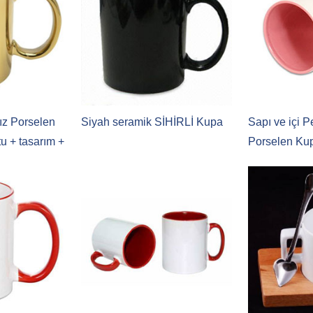
dız Porselen
Siyah seramik SİHİRLİ Kupa
Sapı ve içi
u + tasarım +
Porselen Ku