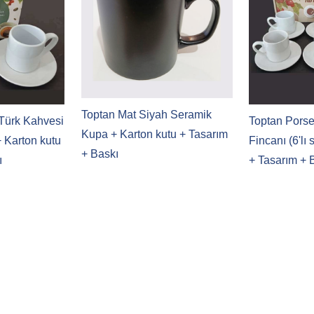
Toptan Mat Siyah Seramik
Türk Kahvesi
Toptan Porse
Kupa + Karton kutu + Tasarım
 + Karton kutu
Fincanı (6'lı 
+ Baskı
ı
+ Tasarım + 