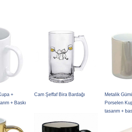
Kupa +
Cam Şeffaf Bira Bardağı
Metalik Gümü
sarım + Baskı
Porselen Kup
tasarım + ba