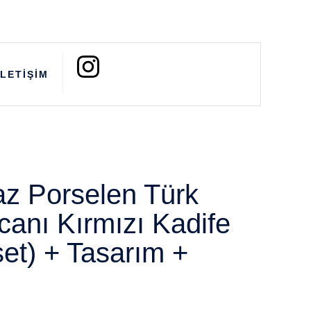
İLETİŞİM
z Porselen Türk
canı Kırmızı Kadife
 set) + Tasarım +