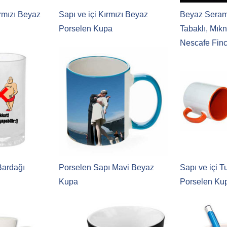
rmızı Beyaz
Sapı ve içi Kırmızı Beyaz
Beyaz Seram
Porselen Kupa
Tabaklı, Mıkn
Nescafe Finc
+ tasarım + b
Bardağı
Porselen Sapı Mavi Beyaz
Sapı ve içi 
Kupa
Porselen Ku