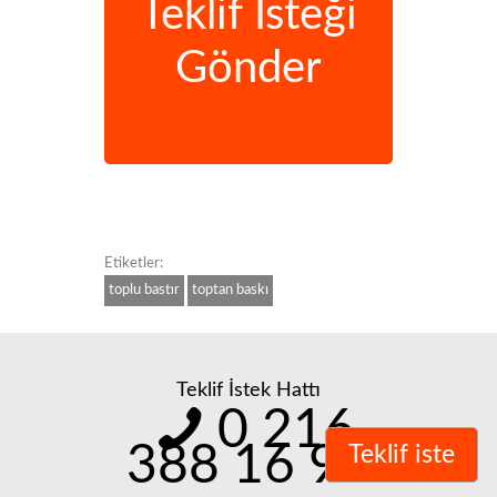
Teklif İsteği
Gönder
Etiketler:
toplu bastır
toptan baskı
Teklif İstek Hattı
0 216
388 16 98
Teklif iste