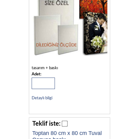
tasarım + baskı
Adet:
Detaylı bilgi
Teklif iste:
Toptan 80 cm x 80 cm Tuval