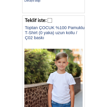
Detaylı bilgi
Teklif iste:
Toptan ÇOCUK %100 Pamuklu
T-Shirt (0 yaka) uzun kollu /
Ç02 baskı