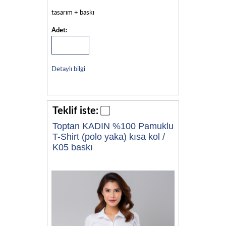
tasarım + baskı
Adet:
Detaylı bilgi
Teklif iste:
Toptan KADIN %100 Pamuklu
T-Shirt (polo yaka) kısa kol /
K05 baskı