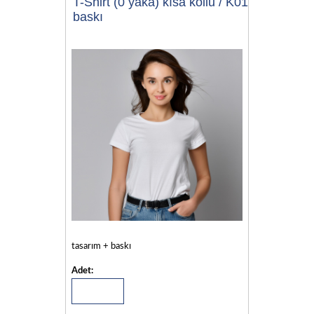
T-Shirt (0 yaka) kısa kollu / K01
baskı
tasarım + baskı
Adet: