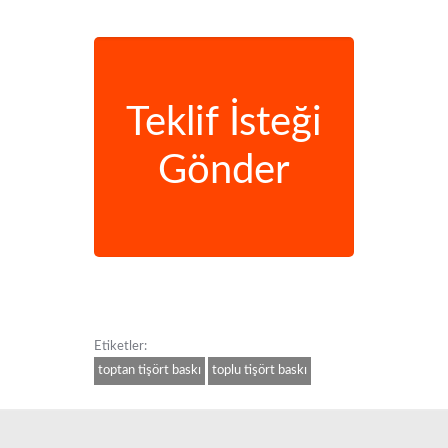
Teklif İsteği
Gönder
Etiketler:
toptan tişört baskı
toplu tişört baskı