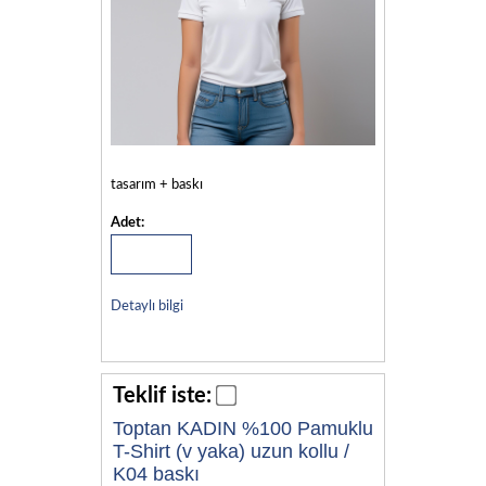
tasarım + baskı
Adet:
Detaylı bilgi
Teklif iste:
Toptan KADIN %100 Pamuklu
T-Shirt (v yaka) uzun kollu /
K04 baskı