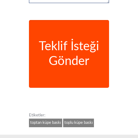
Teklif İsteği
Gönder
Etiketler:
toptan küpe baskı
toplu küpe baskı