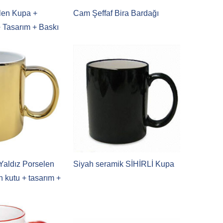
len Kupa +
Cam Şeffaf Bira Bardağı
+ Tasarım + Baskı
 Yaldız Porselen
Siyah seramik SİHİRLİ Kupa
n kutu + tasarım +