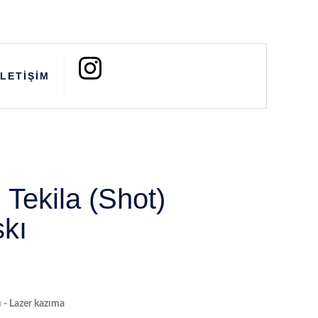
İLETİŞİM
Tekila (Shot)
kı
ı - Lazer kazıma