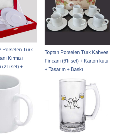
z Porselen Türk
Toptan Porselen Türk Kahvesi
anı Kırmızı
Fincanı (6'lı set) + Karton kutu
(2'lı set) +
+ Tasarım + Baskı
skı